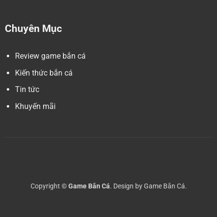
Chuyên Mục
Review game bắn cá
Kiến thức bắn cá
Tin tức
Khuyến mãi
Copyright ©
Game Bắn Cá
. Design by Game Bắn Cá.