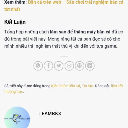
Xem thêm:
Bắn cá trên web – Sân chơi trải nghiệm bắn cá
tốt nhất
Kết Luận
Tổng hợp những cách
làm sao để thắng máy bắn cá
đã có
đủ trong bài viết này. Mong rằng tất cả bạn đọc sẽ có cho
mình nhiều trải nghiệm thật thú vị khi đến với tựa game.
Bài viết này được đăng trong
Kiến Thức Bắn Cá
,
Tin tức
. Đánh dấu
liên kết
thường trực
.
TEAMBK8