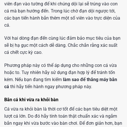
viên đạn vào tường để khi chúng dội lại sẽ trúng vào con
cá mà bạn hướng đến. Trong lúc chờ đạn dội ngược tới,
các bạn tiến hành bắn thêm một số viên vào trực diện của
cá.
Với hai dòng đạn đến cùng lúc đảm bảo mục tiêu của bạn
sẽ bị hạ gục một cách dễ dàng. Chắc chắn rằng xác suất
cá chết cực kỳ cao.
Phương pháp này có thể áp dụng cho những con cá vừa
hoặc to. Tuy nhiên hãy sử dụng đạn hợp lý để tránh tốn
kém. Nếu bạn đang tìm kiếm
làm sao để thắng máy bắn
cá
thì hãy tiến hành ngay phương pháp này.
Bắn cá khi vừa ra khỏi bàn
Cá vừa ra khỏi bàn là thời cơ tốt để các bạn tiêu diệt một
lượt cá lớn. Do đó hãy tính toán thật chuẩn xác và ngắm
bắn ngay khi vừa bước vào bàn chơi. Để đơn giản hơn, bạn