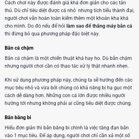
Cách chơi này được đánh giá khá đơn giản cho các tân
thủ. Dù chỉ tiêu diệt được cá nhỏ nhưng tích tiểu thành đại,
người chơi vẫn hoàn toàn kiếm thêm một khoản kha khá
cho mình. Do đó nếu để hỏi
làm sao để thắng máy bắn cá
thì đừng bỏ qua phương pháp đặc biệt này.
Bắn cá chậm
Bắn cá chậm là một chiến thuật khá hay ho. Dù bắn chậm
nhưng người chơi cần có thao tác xử lý thật nhanh nhẹn.
Khi sử dụng phương pháp này, chúng ta sẽ hướng đến các
mục tiêu nhỏ và vừa bởi chúng có khả năng bị hạ gục một
cách dễ dàng hơn. Những con cá lớn được nhiều người
hướng tới nhưng không phải ai cũng tiêu diệt được chúng.
Bắn băng bi
Hiểu đơn giản thì bắn băng bi chính là việc tăng đạn bắn
vào 1 mục tiêu. Để áp dụng, người chơi chỉ cần xả một số