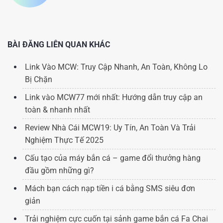
BÀI ĐĂNG LIÊN QUAN KHÁC
Link Vào MCW: Truy Cập Nhanh, An Toàn, Không Lo
Bị Chặn
Link vào MCW77 mới nhất: Hướng dẫn truy cập an
toàn & nhanh nhất
Review Nhà Cái MCW19: Uy Tín, An Toàn Và Trải
Nghiệm Thực Tế 2025
Cấu tạo của máy bắn cá – game đổi thưởng hàng
đầu gồm những gì?
Mách bạn cách nạp tiền i cá bằng SMS siêu đơn
giản
Trải nghiệm cực cuốn tại sảnh game bắn cá Fa Chai