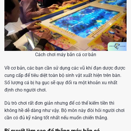
Cách chơi máy bắn cá cơ bản
Về cơ bản, các bạn cần sử dụng các vũ khí đạn dược được
cung cấp để tiêu diệt toàn bộ sinh vật xuất hiện trên bàn.
Số lượng cá bị hạ gục sẽ quy đổi ra một khoản xu nhất
định cho người chơi.
Dù trò chơi rất đơn giản nhưng để có thể kiếm tiền thì
không hề dễ dàng như vậy. Bộ môn này đòi hỏi người chơi
cần có đủ kỹ năng tốt nhất nếu muốn chiến thắng.
Bí quyết làm sao để thắng máy bắn cá