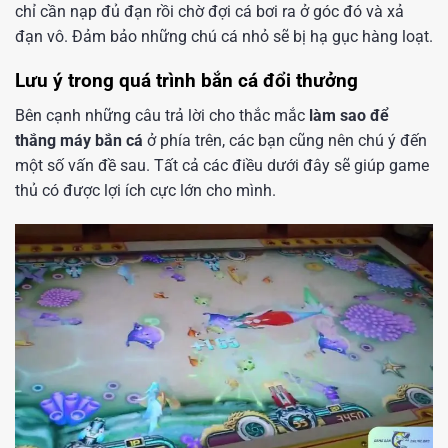
chỉ cần nạp đủ đạn rồi chờ đợi cá bơi ra ở góc đó và xả
đạn vô. Đảm bảo những chú cá nhỏ sẽ bị hạ gục hàng loạt.
Lưu ý trong quá trình bắn cá đổi thưởng
Bên cạnh những câu trả lời cho thắc mắc
làm sao để
thắng máy bắn cá
ở phía trên, các bạn cũng nên chú ý đến
một số vấn đề sau. Tất cả các điều dưới đây sẽ giúp game
thủ có được lợi ích cực lớn cho mình.