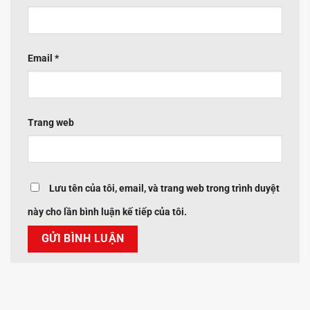
Email
*
Trang web
Lưu tên của tôi, email, và trang web trong trình duyệt
này cho lần bình luận kế tiếp của tôi.