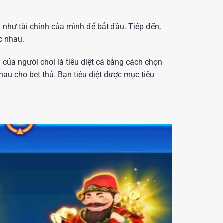
g như tài chính của mình để bắt đầu. Tiếp đến,
ác nhau.
 của người chơi là tiêu diệt cá bằng cách chọn
au cho bet thủ. Bạn tiêu diệt được mục tiêu