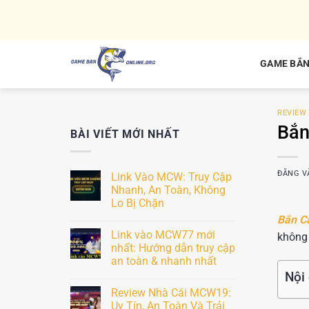
Bỏ
qua
nội
dung
GAME BẮN
REVIEW
Bắn
BÀI VIẾT MỚI NHẤT
ĐĂNG 
Link Vào MCW: Truy Cập
Nhanh, An Toàn, Không
Lo Bị Chặn
Bắn C
Không
có
Link vào MCW77 mới
không 
bình
luận
nhất: Hướng dẫn truy cập
ở
an toàn & nhanh nhất
Link
Vào
Nội
Không
MCW:
có
Truy
Review Nhà Cái MCW19:
bình
Cập
luận
Uy Tín, An Toàn Và Trải
Nhanh,