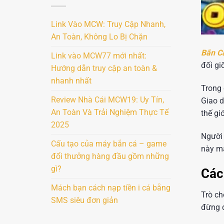
Link Vào MCW: Truy Cập Nhanh,
An Toàn, Không Lo Bị Chặn
Bắn C
Link vào MCW77 mới nhất:
đối gi
Hướng dẫn truy cập an toàn &
nhanh nhất
Trong
Review Nhà Cái MCW19: Uy Tín,
Giao d
An Toàn Và Trải Nghiệm Thực Tế
thế gi
2025
Người 
Cấu tạo của máy bắn cá – game
này ma
đổi thưởng hàng đầu gồm những
gì?
Các
Mách bạn cách nạp tiền i cá bằng
Trò ch
SMS siêu đơn giản
đừng q