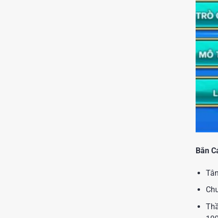
Bắn C
Tân
Chu
Thầ