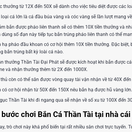
 thưởng từ 12X đến 50X sẽ dành cho việc tiêu diệt được các loà
 loại cá lớn là cá đầu búa vàng và cóc vàng sẽ lần lượt mang về 
m bắn được pháo liên thanh sẽ có thêm 10X tiền thưởng và nh
 dùng số đạn này tiếp tục bắn trúng pháo liên thanh có thể man
 hạ pháo đầu khoan có cơ hội thêm 10X tiền thưởng. Đặc biệt,
g bắn trúng bất kỳ loài cá nào.
n thưởng Thần Tài Đại Phát sẽ được kích hoạt khi bắn được cá 
e và nhận thưởng thêm từ 2X đến 1000X.
 thủ còn có thể săn được vòng quay tài vận nhận về từ 40X đến
 có cơ hội nhận từ 50X đến 150X nêu bắn hạ được hũ vàng lớn
gục Thần Tài khi đi ngang qua sẽ nhận về số xu từ 100X đến 3
 bước chơi Bắn Cá Thần Tài tại nhà cái
ay, trò chơi này khá phổ biến tại rất nhiều sân chơi trực tuyến.