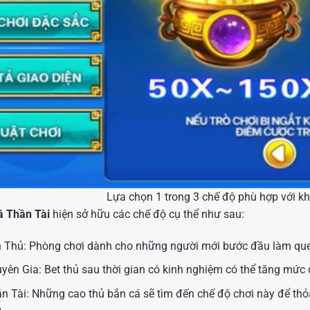
Lựa chọn 1 trong 3 chế độ phù hợp với k
á Thần Tài
hiện sở hữu các chế độ cụ thể như sau:
 Thủ: Phòng chơi dành cho những người mới bước đầu làm quen
yên Gia: Bet thủ sau thời gian có kinh nghiệm có thể tăng mức
n Tài: Những cao thủ bắn cá sẽ tìm đến chế độ chơi này để th