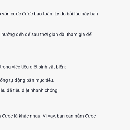
 vốn cược được bảo toàn. Lý do bởi lúc này bạn
.
 hướng đến để sau thời gian dài tham gia để
rong việc tiêu diệt sinh vật biển:
hống tự động bắn mục tiêu.
êu để tiêu diệt nhanh chóng.
ận được là khác nhau. Vì vậy, bạn cần nắm được