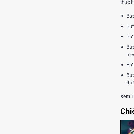
thực h
Bướ
Bướ
Bướ
Bướ
hiệ
Bướ
Bướ
thờ
Xem 
Chi