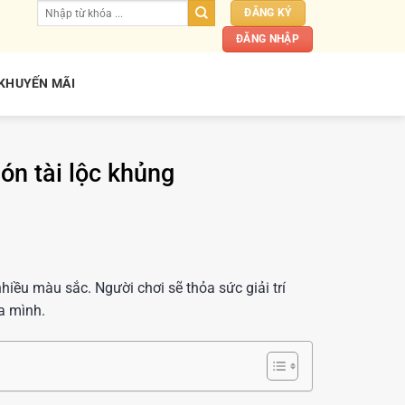
ĐĂNG KÝ
ĐĂNG NHẬP
KHUYẾN MÃI
ón tài lộc khủng
ều màu sắc. Người chơi sẽ thỏa sức giải trí
a mình.