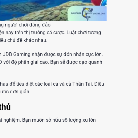
ng người chơi đông đảo
n nay trên thị trường cá cược. Luật chơi tương
iều chủ đề khác nhau.
nh JDB Gaming nhận được sự đón nhận cực lớn.
 với độ phân giải cao. Bạn sẽ được dạo quanh
au để tiêu diệt các loài cá và cả Thần Tài. Điều
 bước đơn giản.
thủ
 trải nghiệm. Bạn muốn sở hữu số lượng xu lớn